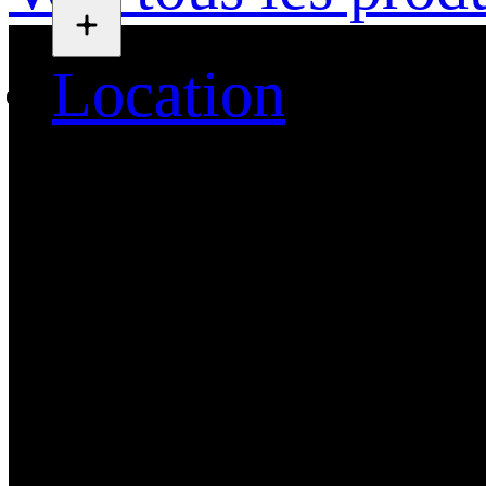
Location
Location