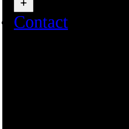
Contact
Contact