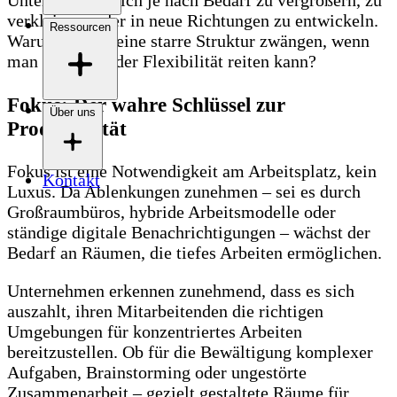
Unternehmen, sich je nach Bedarf zu vergrößern, zu
verkleinern oder in neue Richtungen zu entwickeln.
Ressourcen
Warum sich in eine starre Struktur zwängen, wenn
man die Welle der Flexibilität reiten kann?
Fokus: Der wahre Schlüssel zur
Über uns
Produktivität
Fokus ist eine Notwendigkeit am Arbeitsplatz, kein
Kontakt
Luxus. Da Ablenkungen zunehmen – sei es durch
Großraumbüros, hybride Arbeitsmodelle oder
ständige digitale Benachrichtigungen – wächst der
Bedarf an Räumen, die tiefes Arbeiten ermöglichen.
Unternehmen erkennen zunehmend, dass es sich
auszahlt, ihren Mitarbeitenden die richtigen
Umgebungen für konzentriertes Arbeiten
bereitzustellen. Ob für die Bewältigung komplexer
Aufgaben, Brainstorming oder ungestörte
Zusammenarbeit – gezielt gestaltete Räume für