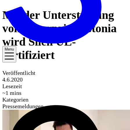
Mit der Unterstützung
von Enterprise Estonia
wird Silen UL-
Menu
zertifiziert
Veröffentlicht
4.6.2020
Lesezeit
~
1
mins
Kategorien
Pressemeldungen